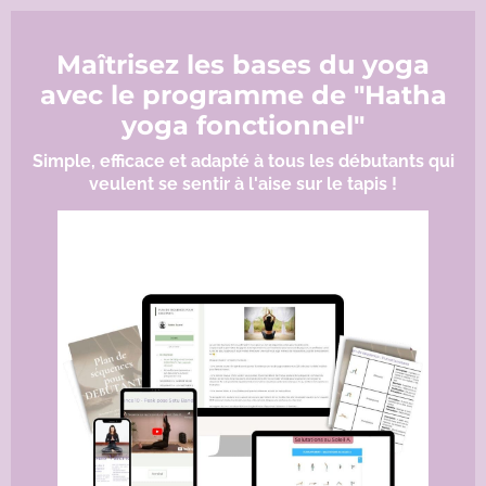
Maîtrisez les bases du yoga
avec le programme de "Hatha
yoga fonctionnel"
Simple, efficace et adapté à tous les débutants qui
veulent se sentir à l'aise sur le tapis !